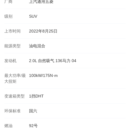
厂商
上汽通用五菱
级别
SUV
上市时间
2022年8月25日
能源类型
油电混合
发动机
2.0L 自然吸气 136马力 04
最大功率/最
100kW/175N·m
大扭矩
变速箱类型
1挡DHT
环保标准
国六
燃油
92号