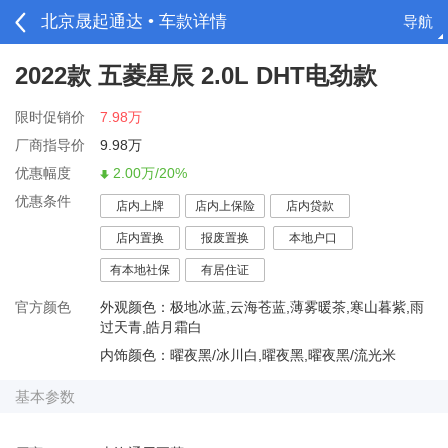
北京晟起通达 • 车款详情
导航
请登录
2022款 五菱星辰 2.0L DHT电劲款
限时促销价
7.98万
厂商指导价
9.98万
优惠幅度
2.00万/20%
优惠条件
店内上牌
店内上保险
店内贷款
店内置换
报废置换
本地户口
有本地社保
有居住证
官方颜色
外观颜色：极地冰蓝,云海苍蓝,薄雾暖茶,寒山暮紫,雨
过天青,皓月霜白
内饰颜色：曜夜黑/冰川白,曜夜黑,曜夜黑/流光米
基本参数