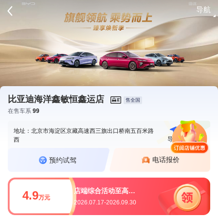
导航
请登录
比亚迪海洋鑫敏恒鑫运店
售全国
在售车系
99
地址：北京市海淀区京藏高速西三旗出口桥南五百米路
导航
电话
西
电话报价
预约试驾
店端综合活动至高可享49000
4.9
万元
2026.07.17-2026.09.30