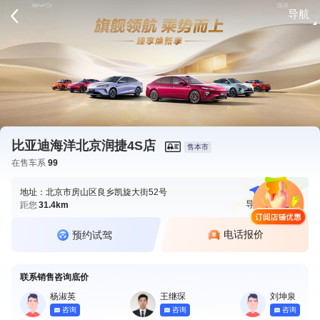
导航
请登录
比亚迪海洋北京润捷4S店
售本市
在售车系
99
地址：北京市房山区良乡凯旋大街52号
导航
电话
距您
31.4km
电话报价
预约试驾
联系销售咨询底价
杨淑英
王继琛
刘坤泉
咨询
咨询
咨询