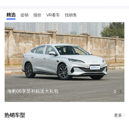
精选
促销
报价
VR看车
找销售
海豹06享受补贴送大礼包
2
/
5
热销车型
更多