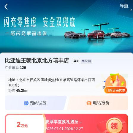
导航
请登录
比亚迪王朝北京北方瑞丰店
售全国
在售车系
129
地址：北京市怀柔区庙城镇焦村(京承高速路怀柔出口西
100米)
导航
电话
距您
45.2km
电话报价
预约试驾
夏系享置换礼遇至高2万元
2
万元
2026.07.01-2026.12.27