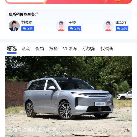
联系销售咨询底价
刘梦然
王莹
李军领
微信
微信
微信
精选
活动
促销
报价
VR看车
小视频
找销售
大唐享受补贴送大礼包
3
/
5