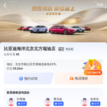
导航
请登录
比亚迪海洋北京北方瑞迪店
售全国
在售车系
95
地址：北京市顺义区空港物流基地18号。
导航
电话
距您
29.2km
电话报价
预约试驾
联系销售咨询底价
刘雪楠
曹洪超
焦美珍
咨询
咨询
咨询