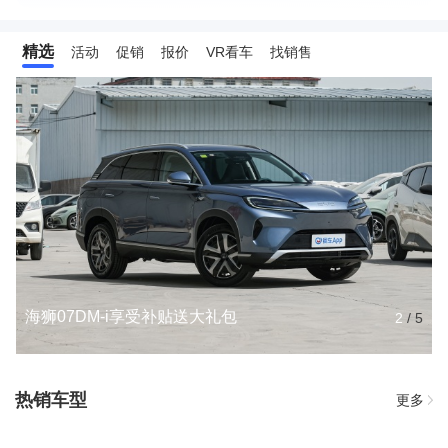
精选
活动
促销
报价
VR看车
找销售
海狮07DM-i享受补贴送大礼包
2
/
5
热销车型
更多