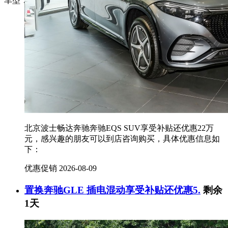
车型：
全部车型
奔驰EQS SUV
奔驰GLE 插电混动
奔驰GLB
奔驰CLA新能源
奔驰EQE
奔驰E级
奔驰GLC轿跑
奔驰E级(进口)
北京波士畅达奔驰奔驰EQS SUV享受补贴还优惠22万
元，感兴趣的朋友可以到店咨询购买，具体优惠信息如
下：
优惠促销
2026-08-09
置换奔驰GLE 插电混动享受补贴还优惠5.
剩余
1天