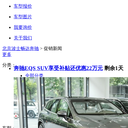
车型报价
车型图片
我要询价
关于我们
北京波士畅达奔驰
>
促销新闻
更多
分类：
奔驰EQS SUV享受补贴还优惠22万元
剩余1天
全部分类
企业新闻
优惠促销
车友活动
新车到店
维修保养
置换信息
精彩视频