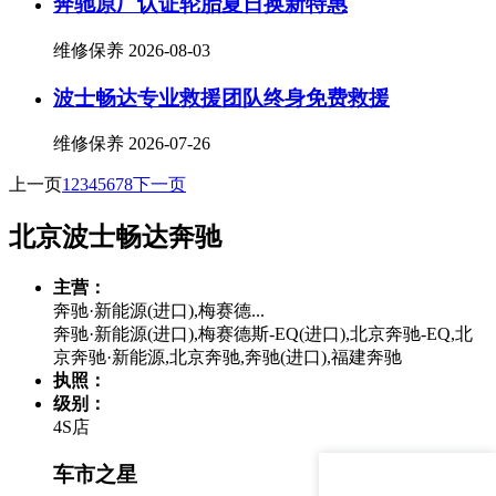
奔驰原厂认证轮胎夏日换新特惠
维修保养
2026-08-03
波士畅达专业救援团队终身免费救援
维修保养
2026-07-26
上一页
1
2
3
4
5
6
7
8
下一页
北京波士畅达奔驰
主营：
奔驰·新能源(进口),梅赛德...
奔驰·新能源(进口),梅赛德斯-EQ(进口),北京奔驰-EQ,北
京奔驰·新能源,北京奔驰,奔驰(进口),福建奔驰
执照：
级别：
4S店
车市之星