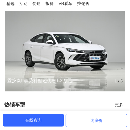
精选
活动
促销
报价
VR看车
找销售
置换秦L享受补贴还优惠1.2万元
1
/
5
热销车型
更多
在线咨询
询底价