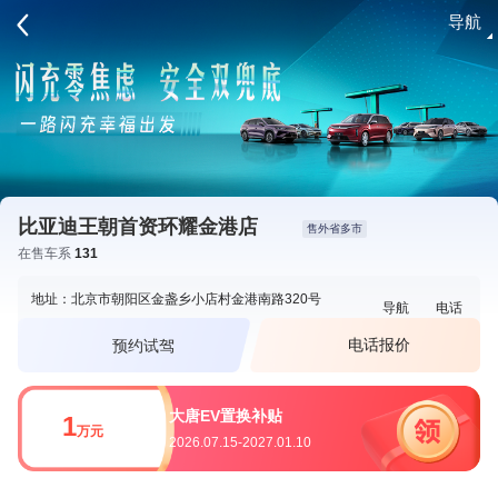
导航
请登录
比亚迪王朝首资环耀金港店
售外省多市
在售车系
131
地址：北京市朝阳区金盏乡小店村金港南路320号
导航
电话
电话报价
预约试驾
大唐EV置换补贴
1
万元
2026.07.15-2027.01.10