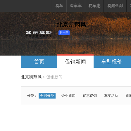
易车
淘车车
易车惠
易鑫金融
北京凯翔风
售全国
地址：
北京市石景山区双峪路24号（双
内）
首页
促销新闻
车型报价
北京凯翔风
>
促销新闻
分类：
全部分类
企业新闻
优惠促销
车友活动
新
车型：
全部车型
北京越野BJ60增程
北京X7
北京越野B
北京越野BJ30
泰钽700
北京EU8