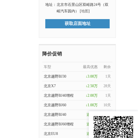
地址：
北京市石景山区双峪路24号（双
峪汽车园内） [
地图
]
获取店面地址
降价促销
车型
最高优惠
剩余
北京越野BJ30
↓3.00万
1天
北京X7
↓2.50万
28天
北京越野BJ40增程
↓2.00万
1天
北京越野BJ60
↓1.00万
10天
北京越野BJ40
送礼包
1天
北京越野BJ60增程
送礼包
1天
北京EU8
送礼包
3天