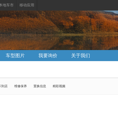
本地车市
移动应用
峪汽车园
车型图片
我要询价
关于我们
车到店
维修保养
置换信息
精彩视频
J40
北京越野BJ40增程
北京越野BJ60