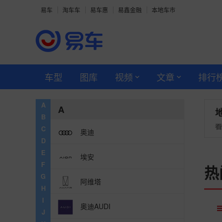
易车
淘车车
易车惠
易鑫金融
本地车市
车型
图库
视频
文章
排行
A
A
B
C
奥迪
D
E
埃安
F
热
G
阿维塔
H
I
奥迪AUDI
J