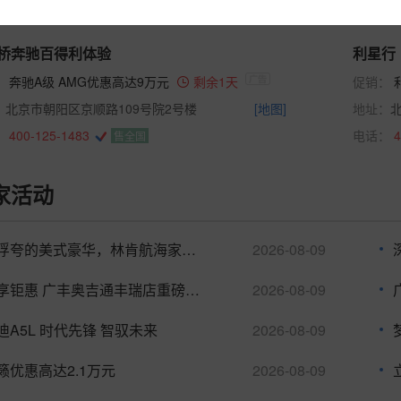
桥奔驰百得利体验
利星行
：
奔驰A级 AMG优惠高达9万元
剩余1天
促销：
：
北京市朝阳区京顺路109号院2号楼
[地图]
地址：
：
400-125-1483
电话：
4
售全国
家活动
不浮夸的美式豪华，林肯航海家颜值氛围
2026-08-09
乐享钜惠 广丰奥吉通丰瑞店重磅福利
2026-08-09
迪A5L 时代先锋 智驭未来
2026-08-09
籁优惠高达2.1万元
2026-08-09