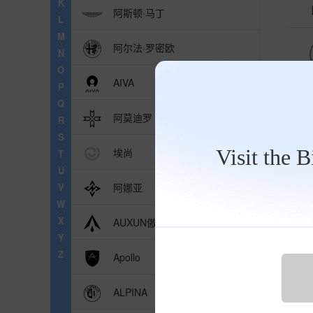
K
阿斯顿·马丁
L
M
阿尔法·罗密欧
N
O
AIVA
P
Q
阿莫迪罗
R
S
推
Visit the 
埃尚
T
U
奔
V
阿娜亚
W
X
AUXUN傲旋
Y
波士
Z
Apollo
促销
地址
ALPINA
电话