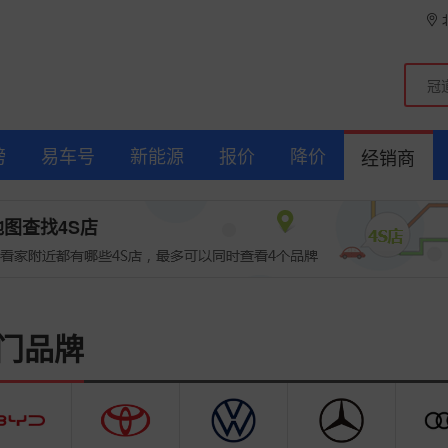
榜
易车号
新能源
报价
降价
经销商
地图查找4S店
门品牌