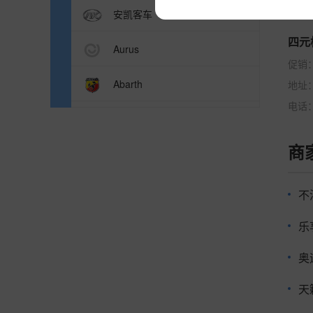
安凯客车
四元
Aurus
促销
Abarth
地址
电话
ABT
商
ASKA
阿尔特
Arash
奥
Alef
天
ATOM