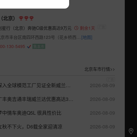
（北京）
利星行（北京）奔驰C级优惠高达9万元
剩余1天
北京市丰台区南四环西路123号（花乡桥西北角）
[地图]
00-130-5495
售本市
北京车市行情>>
深入全球模范工厂见证全新威兰达诞生
2026-08-09
广丰奥吉通丰瑞威兰达优惠高达3.1万元
2026-08-09
梦中情车奥迪Q5L 很具性价比
2026-08-09
立秋不下火，D6载全家迎清凉
2026-08-09