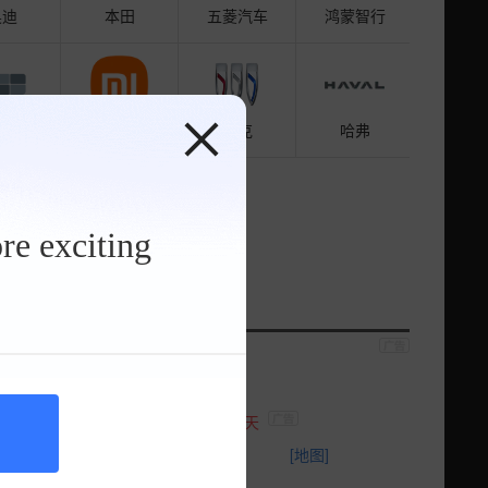
奥迪
本田
五菱汽车
鸿蒙智行
利银河
小米汽车
别克
哈弗
re exciting
本田
五菱汽车
京百得利之星店
奔驰EQS享受补贴送大礼包
剩余1天
海淀区西四环143号
[地图]
00-125-1938
售全国