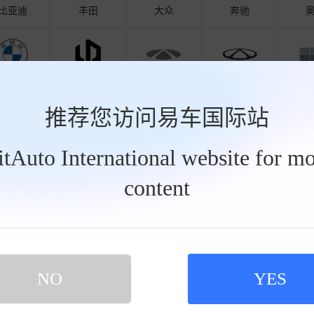
比亚迪
丰田
大众
奔驰
宝马
零跑汽车
奇瑞风云
奇瑞
吉
推荐您访问易车国际站
荐经销商
BitAuto International website for mo
content
驰
丰田
大众
奥迪
比亚迪
瑞达奔驰
奔驰北
：
奔驰GT AMG优惠高达25.6万元
剩余1天
促销：
NO
YES
：
北京市朝阳区姚家园路78号
[地图]
地址：
：
400-126-2689
电话：
4
售本市