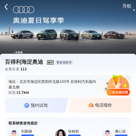
导航
请登录
百得利海淀奥迪
售多省多市
在售车系
113
地址：北京市海淀区西四环北路143号 百得利汽车园内
最北侧
导航
电话
距您
11.7km
电话报价
预约试驾
联系销售咨询底价
刘新丽
张程程
潘心语