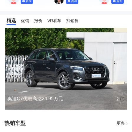
咨询
咨询
咨询
精选
促销
报价
VR看车
找销售
奥迪Q7优惠高达24.95万元
2
/
5
热销车型
更多