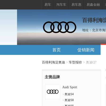
易车
淘车车
易车惠
易鑫金融
百得利海
地址：
北京市海
首页
促销新闻
百得利海淀奥迪
>
车型报价
>
奥迪Q7
主营品牌
Audi Sport
奥迪S4
奥迪S8