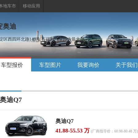
本地车市
移动应用
淀奥迪
淀区西四环北路143号 百得利汽车园内最北侧
车型报价
车型图片
我要询价
关于我们
奥迪Q7
奥迪Q7
41.88-55.53 万
(厂商指导价：60.98-80.48 万)