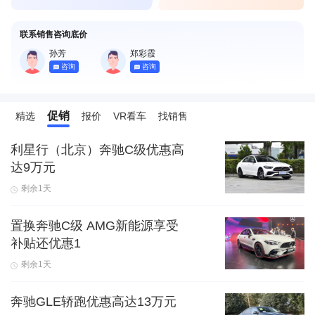
联系销售咨询底价
孙芳
郑彩霞
咨询
咨询
促销
精选
报价
VR看车
找销售
利星行（北京）奔驰C级优惠高
达9万元
剩余1天
置换奔驰C级 AMG新能源享受
补贴还优惠1
剩余1天
奔驰GLE轿跑优惠高达13万元