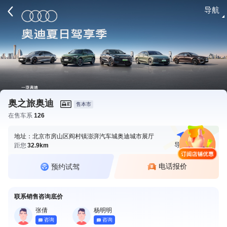
导航
请登录
奥之旅奥迪
售本市
在售车系
126
地址：北京市房山区阎村镇澎湃汽车城奥迪城市展厅
导航
电话
距您
32.9km
电话报价
预约试驾
联系销售咨询底价
张倩
杨明明
咨询
咨询