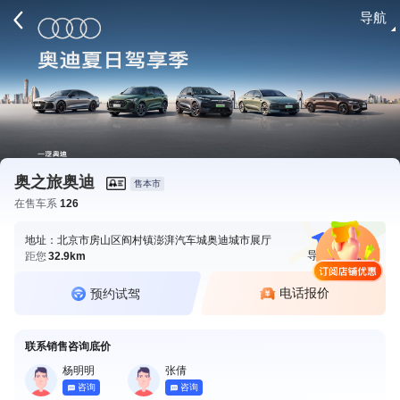
导航
请登录
奥之旅奥迪
售本市
在售车系
126
地址：北京市房山区阎村镇澎湃汽车城奥迪城市展厅
导航
电话
距您
32.9km
电话报价
预约试驾
联系销售咨询底价
杨明明
张倩
咨询
咨询