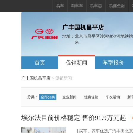
易车
淘车车
易车惠
易鑫金融
广丰国机昌平店
地址：
北京市昌平区沙河镇沙河地铁站向
米
首页
促销新闻
车型报价
广丰国机昌平店
>
促销新闻
分类：
全部分类
企业新闻
优惠促销
车友活动
新
车型：
全部车型
埃尔法
铂智3X
威兰达
锋兰达
埃尔法目前价格稳定 售价91.9万元起
汉兰达
【买车、养车优选广汽丰田北京