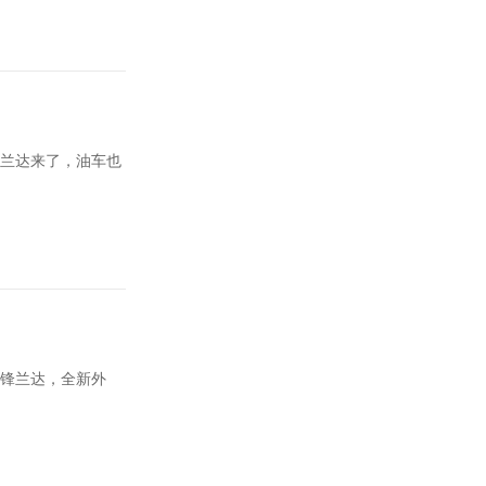
威兰达来了，油车也
款锋兰达，全新外