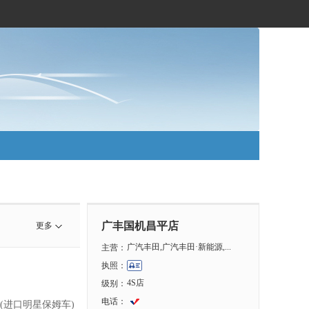
广丰国机昌平店
更多
广汽丰田,广汽丰田·新能源,...
主营：
执照：
4S店
级别：
电话：
(进口明星保姆车)