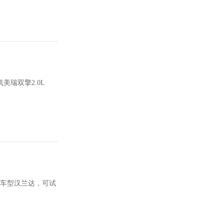
瑞双擎2.0L
值车型汉兰达，可试