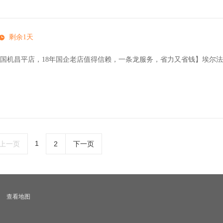
剩余1天
国机昌平店，18年国企老店值得信赖，一条龙服务，省力又省钱】埃尔法
1
上一页
2
下一页
查看地图