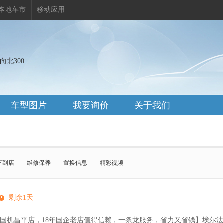
本地车市
移动应用
北300
车型图片
我要询价
关于我们
车到店
维修保养
置换信息
精彩视频
雷凌
铂智7
凯美瑞
赛那
剩余1天
国机昌平店，18年国企老店值得信赖，一条龙服务，省力又省钱】埃尔法