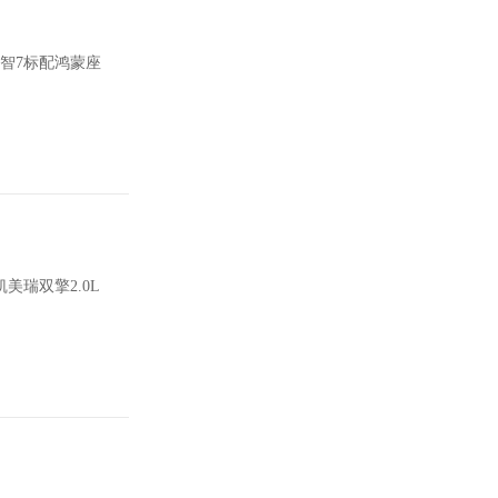
智7标配鸿蒙座
瑞双擎2.0L