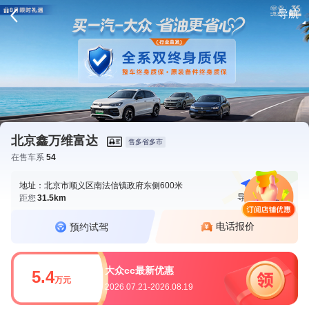
导航
请登录
北京鑫万维富达
售多省多市
在售车系
54
地址：北京市顺义区南法信镇政府东侧600米
导航
电话
距您
31.5km
电话报价
预约试驾
大众cc最新优惠
5.4
万元
2026.07.21-2026.08.19