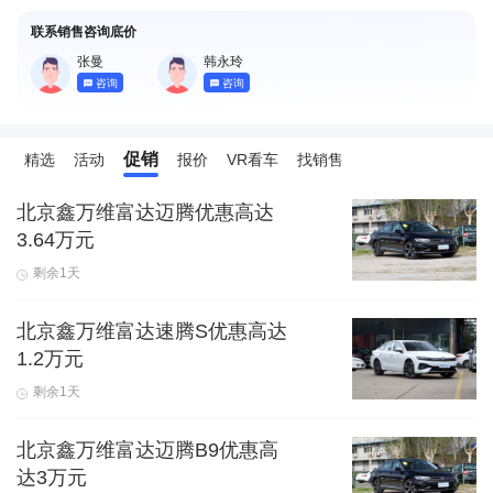
联系销售咨询底价
张曼
韩永玲
咨询
咨询
促销
精选
活动
报价
VR看车
找销售
北京鑫万维富达迈腾优惠高达
3.64万元
剩余1天
北京鑫万维富达速腾S优惠高达
1.2万元
剩余1天
北京鑫万维富达迈腾B9优惠高
达3万元