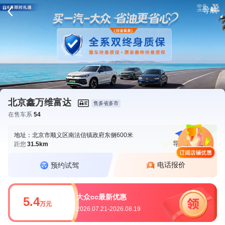
导航
请登录
北京鑫万维富达
售多省多市
在售车系
54
地址：北京市顺义区南法信镇政府东侧600米
导航
电话
距您
31.5km
电话报价
预约试驾
大众cc最新优惠
5.4
万元
2026.07.21-2026.08.19