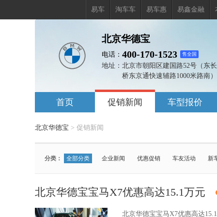
易车
淘车车
易车惠
易鑫金融
北京华德宝
400-170-1523
电话：
售全国
地址：
北京市朝阳区建国路52号（东
桥东京通快速辅路1000米路南）
首页
促销新闻
车型报价
北京华德宝
>
促销新闻
分类：
全部分类
企业新闻
优惠促销
车友活动
新
车型：
全部车型
宝马X7
宝马M2
宝马M3
宝马X3
北京华德宝宝马X7优惠高达15.1万元
宝马M5新能源
宝马X3(进口)
宝马5系(进口)
宝
宝马2系(进口)
宝马2系
宝马3系
宝马X1
宝
北京华德宝宝马X7优惠高达15