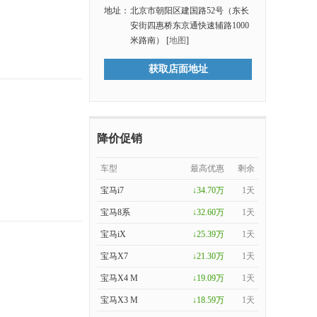
地址：
北京市朝阳区建国路52号（东长
安街四惠桥东京通快速辅路1000
米路南） [
地图
]
获取店面地址
降价促销
车型
最高优惠
剩余
宝马i7
↓34.70万
1天
宝马8系
↓32.60万
1天
宝马iX
↓25.39万
1天
宝马X7
↓21.30万
1天
宝马X4 M
↓19.09万
1天
宝马X3 M
↓18.59万
1天