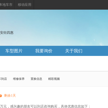
本地车市
移动应用
长安街四惠
车型图片
我要询价
关于我们
车到店
维修保养
置换信息
精彩视频
 M
宝马X4 M
宝马X5 M
宝马X6 M
剩余1天
马X2(进口)
宝马i7
宝马X6
马X5
宝马4系
宝马XM
.1万元，感兴趣的朋友可以到店咨询购买，具体优惠信息如下：