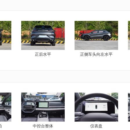
正后水平
正侧车头向左水平
拍
中控台整体
仪表盘