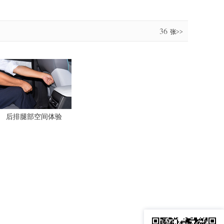
36
张>>
后排腿部空间体验