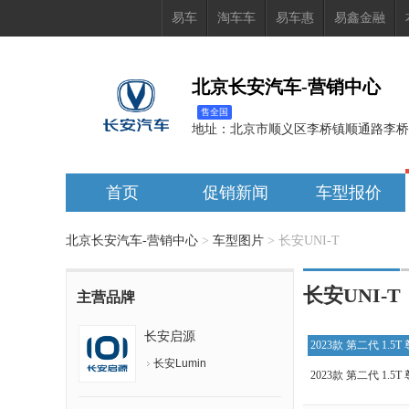
易车
淘车车
易车惠
易鑫金融
北京长安汽车-营销中心
售全国
地址：
北京市顺义区李桥镇顺通路李桥
首页
促销新闻
车型报价
北京长安汽车-营销中心
>
车型图片
>
长安UNI-T
长安UNI-T
主营品牌
长安启源
2023款 第二代 1.5
长安Lumin
2023款 第二代 1.5