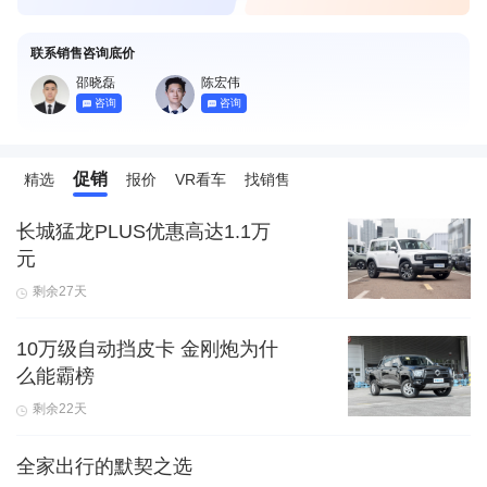
联系销售咨询底价
邵晓磊
陈宏伟
咨询
咨询
促销
精选
报价
VR看车
找销售
长城猛龙PLUS优惠高达1.1万
元
剩余27天
10万级自动挡皮卡 金刚炮为什
么能霸榜
剩余22天
全家出行的默契之选