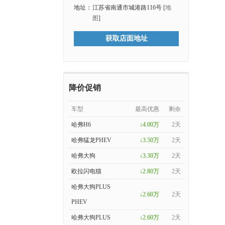
地址：
江苏省南通市城港路116号 [
地
图
]
获取店面地址
降价促销
车型
最高优惠
剩余
哈弗H6
↓4.00万
2天
哈弗猛龙PHEV
↓3.50万
2天
哈弗大狗
↓3.30万
2天
欧拉闪电猫
↓2.80万
2天
哈弗大狗PLUS
↓2.60万
2天
PHEV
哈弗大狗PLUS
↓2.60万
2天