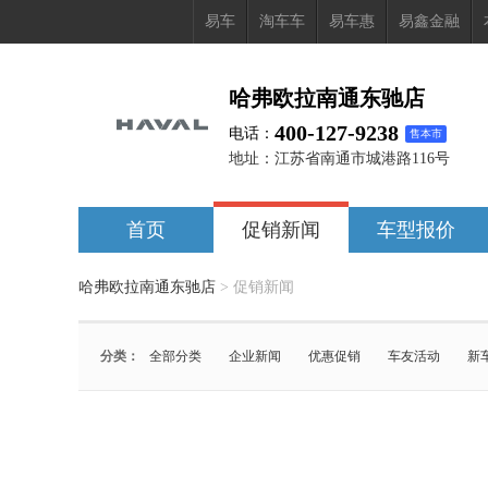
易车
淘车车
易车惠
易鑫金融
哈弗欧拉南通东驰店
400-127-9238
电话：
售本市
地址：
江苏省南通市城港路116号
首页
促销新闻
车型报价
哈弗欧拉南通东驰店
>
促销新闻
分类：
全部分类
企业新闻
优惠促销
车友活动
新
车型：
全部车型
哈弗大狗PLUS PHEV
欧拉好猫GT
炮
哈弗大狗
哈弗猛龙PHEV
哈弗猛龙燃油版
欧拉芭蕾猫
哈弗枭龙MAX PHEV
欧拉闪电猫