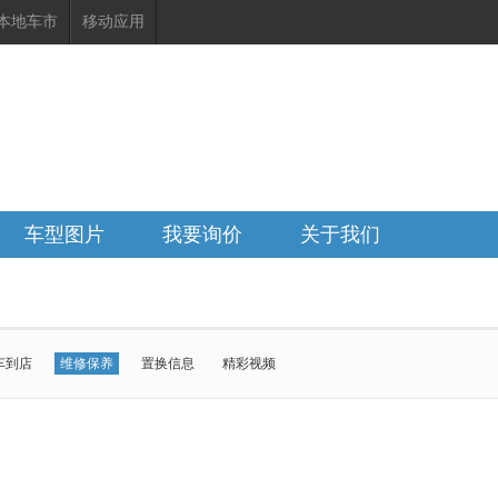
本地车市
移动应用
车型图片
我要询价
关于我们
车到店
维修保养
置换信息
精彩视频
欧拉好猫
哈弗H6
长城H10
哈弗H9
哈弗大狗PLUS
哈弗H6L
哈弗H5
风骏5
金刚炮
风骏7
炮新能源