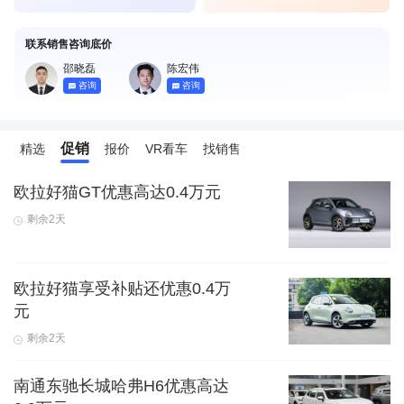
联系销售咨询底价
邵晓磊
陈宏伟
咨询
咨询
促销
精选
报价
VR看车
找销售
欧拉好猫GT优惠高达0.4万元
剩余2天
欧拉好猫享受补贴还优惠0.4万
元
剩余2天
南通东驰长城哈弗H6优惠高达