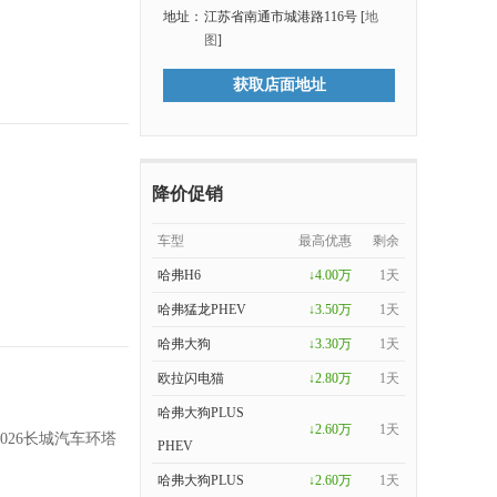
地址：
江苏省南通市城港路116号 [
地
图
]
获取店面地址
降价促销
车型
最高优惠
剩余
哈弗H6
↓4.00万
1天
哈弗猛龙PHEV
↓3.50万
1天
哈弗大狗
↓3.30万
1天
欧拉闪电猫
↓2.80万
1天
哈弗大狗PLUS
↓2.60万
1天
026长城汽车环塔
PHEV
哈弗大狗PLUS
↓2.60万
1天