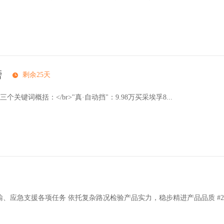
榜
剩余25天
关键词概括：</br>"真·自动挡"：9.98万买采埃孚8...
、应急支援各项任务 依托复杂路况检验产品实力，稳步精进产品品质 #2