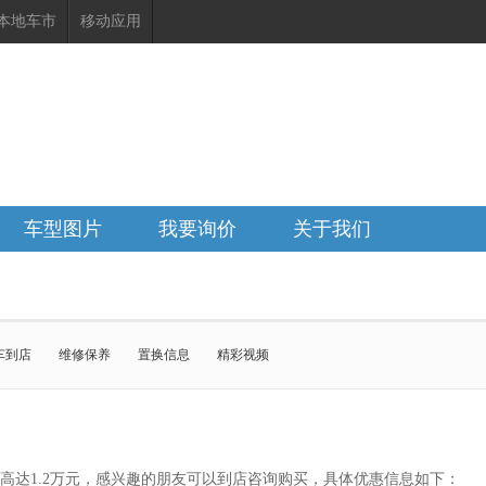
本地车市
移动应用
车型图片
我要询价
关于我们
车到店
维修保养
置换信息
精彩视频
炮
炮新能源
风骏5
弗H6L
欧拉闪电猫
哈弗H9
风骏7
弗H6
哈弗H5
哈弗大狗
高达1.2万元，感兴趣的朋友可以到店咨询购买，具体优惠信息如下：