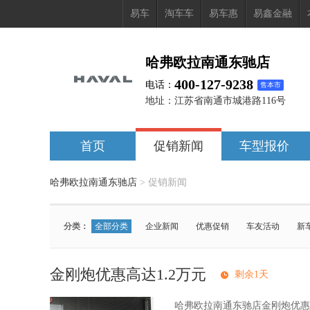
易车
淘车车
易车惠
易鑫金融
哈弗欧拉南通东驰店
400-127-9238
电话：
售本市
地址：
江苏省南通市城港路116号
首页
促销新闻
车型报价
哈弗欧拉南通东驰店
>
促销新闻
分类：
全部分类
企业新闻
优惠促销
车友活动
新
车型：
全部车型
长城猛龙PLUS
哈弗大狗PLUS PHEV
金刚炮优惠高达1.2万元
剩余1天
哈弗枭龙MAX PHEV
欧拉好猫
欧拉好猫GT
哈
哈弗猛龙燃油版
欧拉芭蕾猫
哈弗大狗PLUS
哈
哈弗欧拉南通东驰店金刚炮优惠