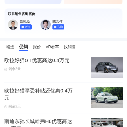
联系销售咨询底价
邵晓磊
陈宏伟
咨询
咨询
促销
精选
报价
VR看车
找销售
欧拉好猫GT优惠高达0.4万元
剩余2天
欧拉好猫享受补贴还优惠0.4万
元
剩余2天
南通东驰长城哈弗H6优惠高达