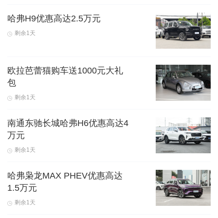
哈弗H9优惠高达2.5万元
剩余1天
欧拉芭蕾猫购车送1000元大礼
包
剩余1天
南通东驰长城哈弗H6优惠高达4
万元
剩余1天
哈弗枭龙MAX PHEV优惠高达
1.5万元
剩余1天