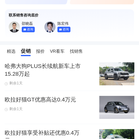
联系销售咨询底价
邵晓磊
陈宏伟
咨询
咨询
促销
精选
报价
VR看车
找销售
哈弗大狗PLUS长续航新车上市
15.28万起
剩余1天
欧拉好猫GT优惠高达0.4万元
剩余1天
欧拉好猫享受补贴还优惠0.4万