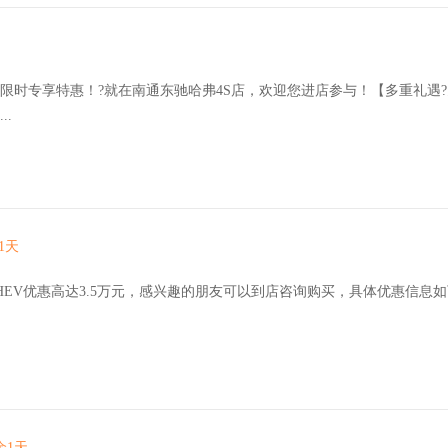
限时专享特惠！?就在南通东驰哈弗4S店，欢迎您进店参与！【多重礼遇?
.
1天
HEV优惠高达3.5万元，感兴趣的朋友可以到店咨询购买，具体优惠信息
余1天