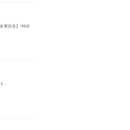
多重惊喜】?特价
如下：