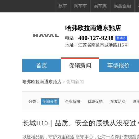
易车
淘车车
易车惠
易鑫金融
哈弗欧拉南通东驰店
400-127-9238
电话：
售本市
地址：
江苏省南通市城港路116号
首页
促销新闻
车型报价
哈弗欧拉南通东驰店
>
促销新闻
分类：
全部分类
企业新闻
优惠促销
车友活动
新
车型：
全部车型
哈弗大狗PLUS PHEV
长城猛龙PLUS
长城H10｜品质、安全的底线从没变过
长城H10
哈弗H9
炮
哈弗大狗
哈弗猛龙PH
哈弗H5
哈弗H6L
欧拉芭蕾猫
哈弗枭龙MAX P
以硬核品质，守护万里旅途 坚守本心，让每一次奔赴安稳踏实 #长城