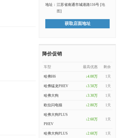
地址：
江苏省南通市城港路116号 [
地
图
]
获取店面地址
降价促销
车型
最高优惠
剩余
哈弗H6
↓4.00万
1天
哈弗猛龙PHEV
↓3.50万
1天
哈弗大狗
↓3.30万
1天
欧拉闪电猫
↓2.80万
1天
哈弗大狗PLUS
↓2.60万
1天
PHEV
哈弗大狗PLUS
↓2.60万
1天