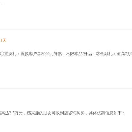
.
1天
起①置换礼：置换客户享8000元补贴，不限本品/外品；②金融礼：至高7万36.
惠高达2.5万元，感兴趣的朋友可以到店咨询购买，具体优惠信息如下：