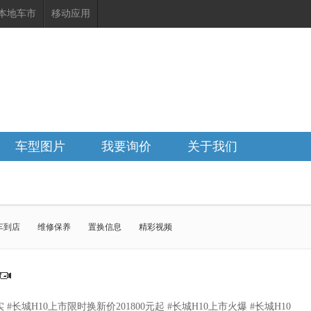
本地车市
移动应用
车型图片
我要询价
关于我们
车到店
维修保养
置换信息
精彩视频
欧拉好猫GT
欧拉好猫
哈弗H6
EV
哈弗猛龙燃油版
哈弗大狗PLUS
HEV
欧拉闪电猫
金刚炮
风骏5
H10上市限时换新价201800元起 #长城H10上市火爆 #长城H10