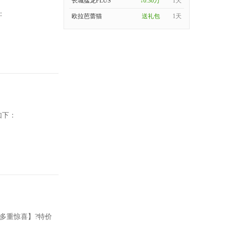
长城猛龙PLUS
↓0.30万
1天
：
欧拉芭蕾猫
送礼包
1天
如下：
多重惊喜】?特价