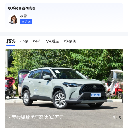
联系销售咨询底价
杨雪
咨询
精选
促销
报价
VR看车
找销售
卡罗拉锐放优惠高达3.3万元
3
/
5