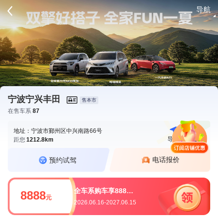
导航
请登录
宁波宁兴丰田
售本市
在售车系
87
地址：宁波市鄞州区中兴南路66号
导航
电话
距您
1212.8km
电话报价
预约试驾
全车系购车享8888大礼包
8888
元
2026.06.16-2027.06.15