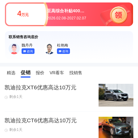
至高综合补贴40000元
4
万元
2026.02.08-2027.02.07
联系销售咨询底价
魏丹丹
杜艳梅
咨询
咨询
促销
精选
报价
VR看车
找销售
凯迪拉克XT6优惠高达10万元
剩余1天
凯迪拉克CT6优惠高达10万元
剩余1天