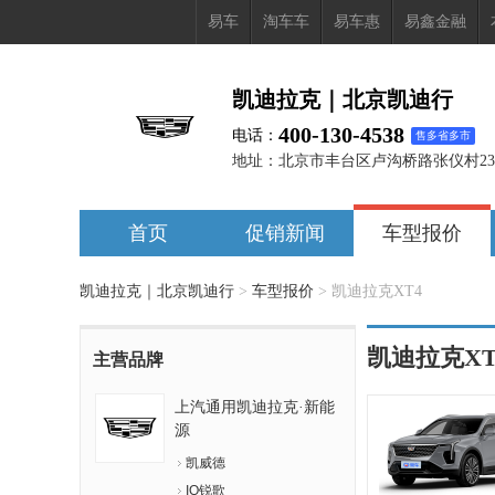
易车
淘车车
易车惠
易鑫金融
凯迪拉克｜北京凯迪行
400-130-4538
电话：
售多省多市
地址：
北京市丰台区卢沟桥路张仪村23
首页
促销新闻
车型报价
凯迪拉克｜北京凯迪行
>
车型报价
>
凯迪拉克XT4
凯迪拉克XT
主营品牌
上汽通用凯迪拉克·新能
源
凯威德
IQ锐歌