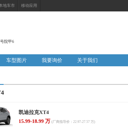
本地车市
移动应用
号院甲6
车型图片
我要询价
关于我们
4
凯迪拉克XT4
15.99-18.99 万
(厂商指导价：22.97-27.57 万)