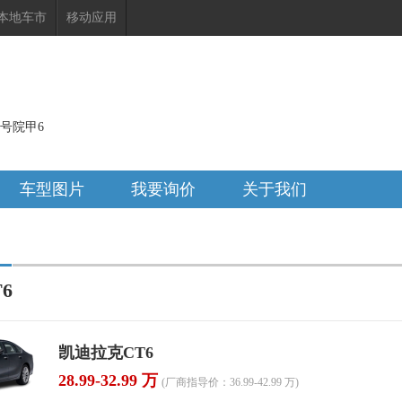
本地车市
移动应用
号院甲6
车型图片
我要询价
关于我们
6
凯迪拉克CT6
28.99-32.99 万
(厂商指导价：36.99-42.99 万)