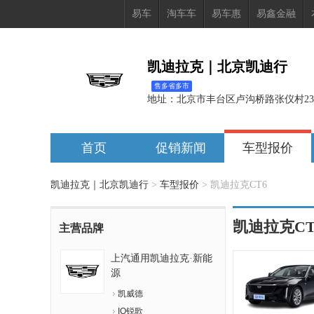
易车
淘车车
易车惠
易鑫金融
凯迪拉克｜北京凯迪行
售多省多市
地址：
北京市丰台区卢沟桥路张仪村23
首页
促销新闻
车型报价
凯迪拉克｜北京凯迪行
>
车型报价
>
凯迪拉克CT6
凯迪拉克CT
主营品牌
上汽通用凯迪拉克·新能
源
凯威德
IQ锐歌