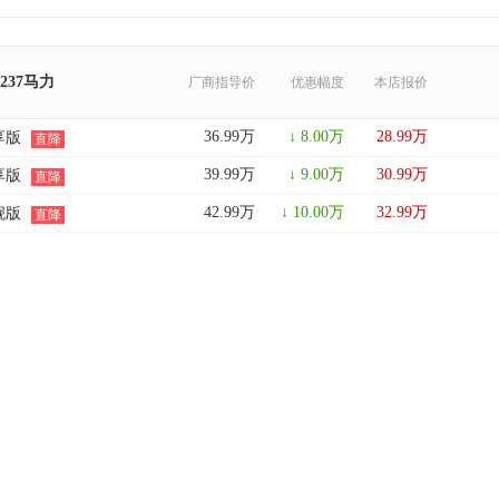
 237马力
厂商指导价
优惠幅度
本店报价
36.99万
↓ 8.00万
28.99万
臻享版
直降
39.99万
↓ 9.00万
30.99万
奢享版
直降
42.99万
↓ 10.00万
32.99万
旗舰版
直降