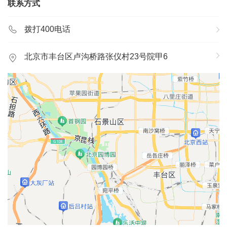
所有维修技师均具备中级以上技术等级，高级工比例占全部
联系方式
技师比例的85%以上，并有五人获得了通用汽车的铜级认
定，技术力量雄厚。
拨打400电话
我们将以最专业的技术，配合先进的检测仪器以及原厂专业
工具，组织严密的现代化管理，准备着24小时无节假日全天
北京市丰台区卢沟桥路张仪村23号院甲6
候为您服务，并实行预约及上门服务。
我公司通过公开招标，先后与人保东城支公司、平安保险公
司、太平洋保险丰台支公司建立了合作关系，店内投保车辆
如不涉及第三方事故，可办理直赔手续，客户无须垫付任何
费用，报险手续简便，为客户提供了最便捷的服务。
我公司有一套完善的员工培训机制，定期对各工种、各岗位
人员进行岗位培训和技术、技能培训以及继续教育，确保员
工技术能力不断提高，适应新知识、新车型、新技术的发
展。
北京凯迪行汽车销售服务中心为用户提供前店后厂、售修一
体的24小时全天候服务，购车省心、修车方便，原厂配件销
售，代办保险、年检，免费咨询，通用原装精品配件销售、
汽车美容精品装饰等一条龙服务，维修预约还可享优先。
我们承诺，将用我们全体员工的不懈努力，给客户带来“家”