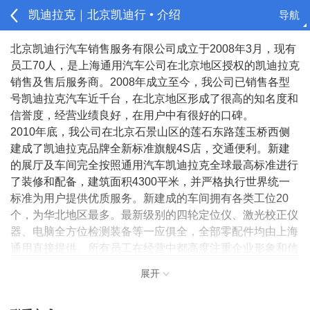
凯迪拉克｜北京凯迪行 • 介绍
导航
请登录
北京凯迪行汽车销售服务有限公司成立于2008年3月，现有
员工70人，是上海通用汽车公司在北京地区授权的凯迪拉克
销售及售后服务商。2008年成立至今，我公司已销售各型
号凯迪拉克汽车近千台，在北京地区形成了很高的知名度和
信誉度，经营业绩良好，在用户中有很好的口碑。
2010年底，我公司在北京石景山区的莲石东路莲玉桥西侧
建成了凯迪拉克品牌全新标准旗舰4S店，交通便利。新建
的展厅及车间完全按照通用汽车凯迪拉克全球最高标准进行
了装修和配备，建筑面积4300平米，并严格执行世界统一
标准为用户提供优质服务。新建成的车间拥有各类工位20
个，为华北地区最多。最新级别的四轮定位仪、激光校正仪
器、电脑全方位检测装备等一应俱全，全部零配件均由上海
通用直接提供。所有员工在经营中都高度注重企业形象和信
誉，让每一位客户都能感受到我们诚挚的服务，是每个员工
展开
的愿景。
我公司的所有一线员工均经过上海通用的严格培训和认定，