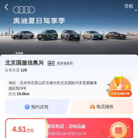
导航
请登录
北京国服信奥兴
售多省多市
在售车系
126
地址：北京市石景山区古城大街北京国际汽车贸易服务
园区f区9号
导航
电话
距您
19.0km
电话报价
预约试驾
新车到店，启动品鉴
4.51
万元
2026.04.28-2026.10.24