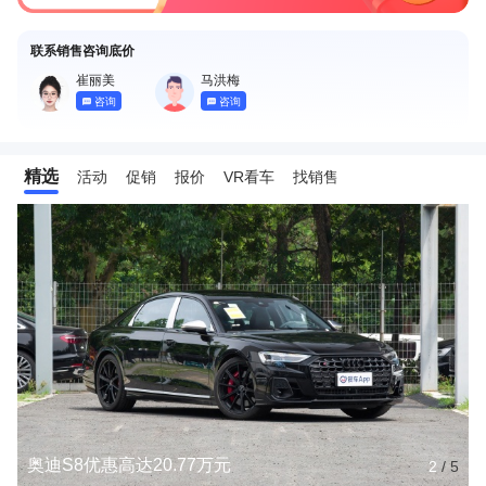
联系销售咨询底价
崔丽美
马洪梅
咨询
咨询
精选
活动
促销
报价
VR看车
找销售
奥迪S8优惠高达20.77万元
2
/
5