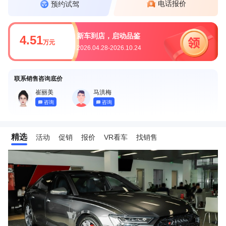
电话报价
预约试驾
新车到店，启动品鉴
4.51
万元
2026.04.28-2026.10.24
联系销售咨询底价
崔丽美
马洪梅
咨询
咨询
精选
活动
促销
报价
VR看车
找销售