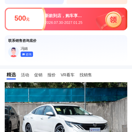
新款到店，购车享优惠
500
元
2026.07.30-2027.01.25
联系销售咨询底价
冯娟
咨询
精选
活动
促销
报价
VR看车
找销售