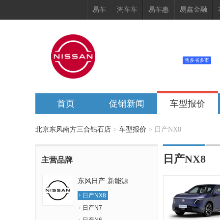
易车
淘车车
易车惠
易鑫金融
北京东风南方三合钻石店
400-126-1656
电话：
售多省多市
地址：
北京经济技术开发区北环东路乙
首页
促销新闻
车型报价
北京东风南方三合钻石店
>
车型报价
>
日产NX8
日产NX8
主营品牌
东风日产·新能源
日产NX8
日产N7