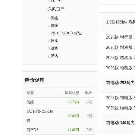
日产N6
东风日产
天籁
1.5T/109kw 
奇骏
PATHFINDER 探陆
2026款 增程版 1
轩逸
2026款 增程版 1
逍客
骐达
2026款 增程版 2
2026款 增程版 3
降价促销
纯电动 292马力
车型
最高优惠
剩余
2026款 纯电版 5
天籁
↓5.75万
13天
2026款 纯电版 5
PATHFINDER 探
↓2.00万
9天
陆
纯电动 340马力
日产N6
↓1.00万
13天