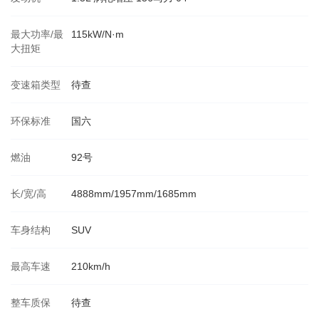
最大功率/最
115kW/N·m
大扭矩
变速箱类型
待查
环保标准
国六
燃油
92号
长/宽/高
4888mm/1957mm/1685mm
车身结构
SUV
最高车速
210km/h
整车质保
待查