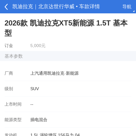
凯迪拉克｜北京达世行华威 • 车款详情
导航
请登录
2026款 凯迪拉克XT5新能源 1.5T 基本
型
订金
5,000元
基本参数
厂商
上汽通用凯迪拉克·新能源
级别
SUV
上市时间
--
能源类型
插电混合
发动机
1.5L 涡轮增压 156马力 04