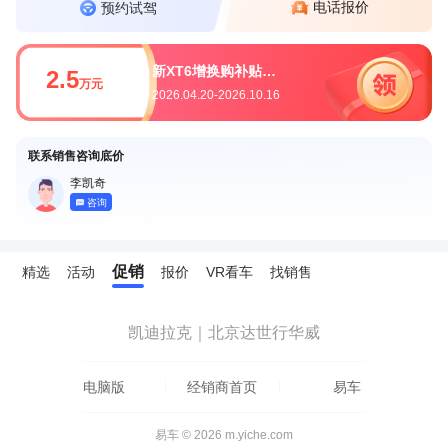
电话报价
预约试驾
新XT6增换购补贴25,000元
2.5
万元
2026.04.20-2026.10.16
联系销售咨询底价
李凯奇
咨询
促销
精选
活动
报价
VR看车
找销售
凯迪拉克｜北京达世行华威
电脑版
经销商首页
易车
易车 © 2026 m.yiche.com