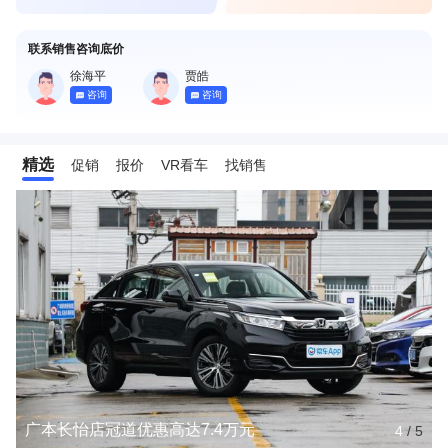
联系销售咨询底价
徐海平
贾皓
咨询
咨询
精选
促销
报价
VR看车
找销售
广本长怡店冠道优惠高达7.4万元
4
/
5