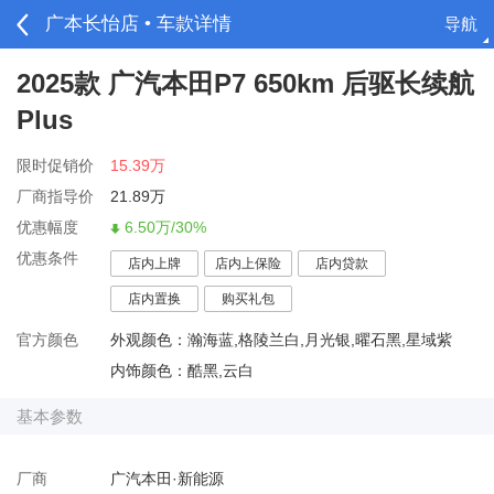
广本长怡店 • 车款详情
导航
请登录
2025款 广汽本田P7 650km 后驱长续航
Plus
限时促销价
15.39万
厂商指导价
21.89万
优惠幅度
6.50万/30%
优惠条件
店内上牌
店内上保险
店内贷款
店内置换
购买礼包
官方颜色
外观颜色：瀚海蓝,格陵兰白,月光银,曜石黑,星域紫
内饰颜色：酷黑,云白
基本参数
厂商
广汽本田·新能源