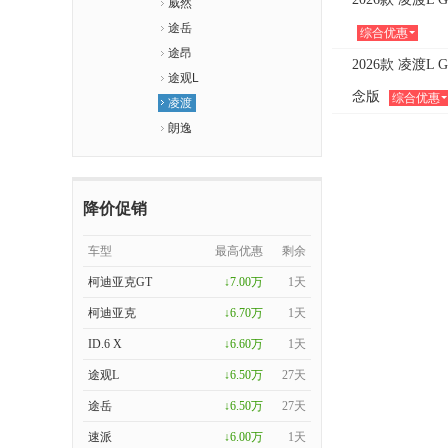
威然
途岳
综合优惠
途昂
2026款 凌渡L 
途观L
念版
综合优惠
凌渡
朗逸
降价促销
车型
最高优惠
剩余
柯迪亚克GT
↓7.00万
1天
柯迪亚克
↓6.70万
1天
ID.6 X
↓6.60万
1天
途观L
↓6.50万
27天
途岳
↓6.50万
27天
速派
↓6.00万
1天