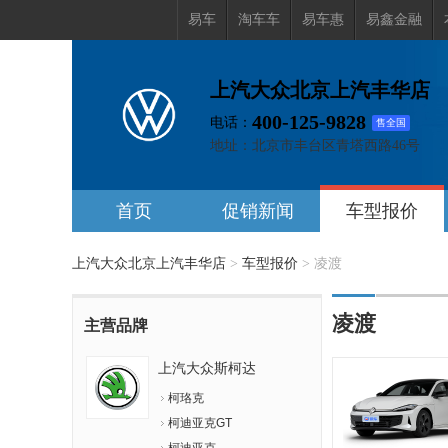
易车
淘车车
易车惠
易鑫金融
上汽大众北京上汽丰华店
400-125-9828
电话：
售全国
地址：
北京市丰台区青塔西路46号
首页
促销新闻
车型报价
上汽大众北京上汽丰华店
>
车型报价
>
凌渡
凌渡
主营品牌
上汽大众斯柯达
柯珞克
柯迪亚克GT