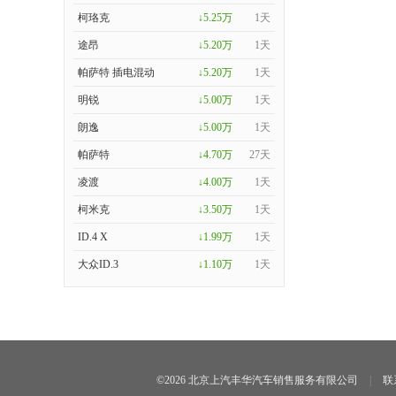
柯珞克
↓5.25万
1天
途昂
↓5.20万
1天
帕萨特 插电混动
↓5.20万
1天
明锐
↓5.00万
1天
朗逸
↓5.00万
1天
帕萨特
↓4.70万
27天
凌渡
↓4.00万
1天
柯米克
↓3.50万
1天
ID.4 X
↓1.99万
1天
大众ID.3
↓1.10万
1天
©2026 北京上汽丰华汽车销售服务有限公司
|
联