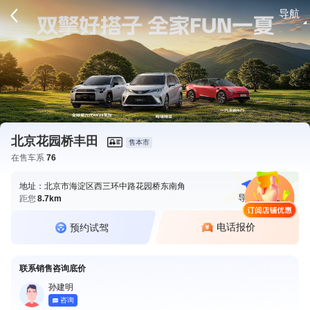
导航
请登录
北京花园桥丰田
售本市
在售车系
76
地址：北京市海淀区西三环中路花园桥东南角
导航
电话
距您
8.7km
电话报价
预约试驾
联系销售咨询底价
孙建明
咨询