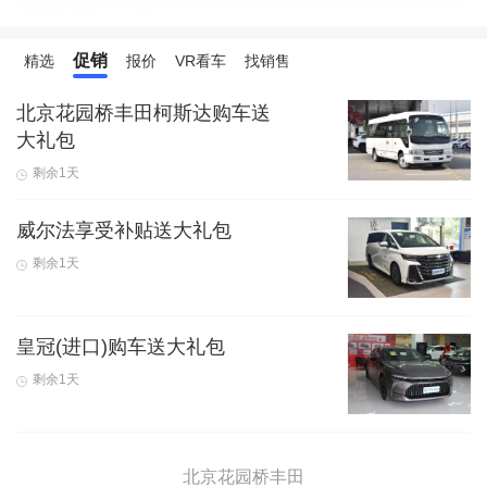
促销
精选
报价
VR看车
找销售
北京花园桥丰田柯斯达购车送
大礼包
剩余1天
威尔法享受补贴送大礼包
剩余1天
皇冠(进口)购车送大礼包
剩余1天
北京花园桥丰田